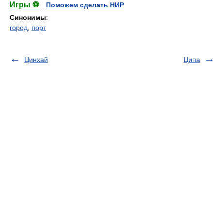
Игры ⚽
Поможем сделать НИР
Синонимы
:
город
,
порт
Цинхай
Ципа