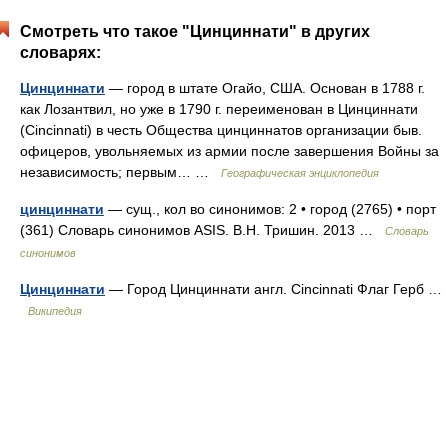
Смотреть что такое "Цинциннати" в других
словарях:
Цинциннати
— город в штате Огайо, США. Основан в 1788 г.
как Лозантвил, но уже в 1790 г. переименован в Цинциннати
(Cincinnati) в честь Общества цинциннатов организации быв.
офицеров, увольняемых из армии после завершения Войны за
независимость; первым… …
Географическая энциклопедия
цинциннати
— сущ., кол во синонимов: 2 • город (2765) • порт
(361) Словарь синонимов ASIS. В.Н. Тришин. 2013 …
Словарь
синонимов
Цинциннати
— Город Цинциннати англ. Cincinnati Флаг Герб …
Википедия