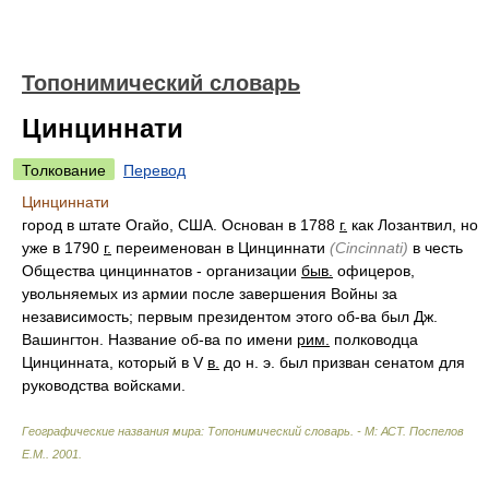
Топонимический словарь
Цинциннати
Толкование
Перевод
Цинциннати
город в штате Огайо, США. Основан в 1788
г.
как Лозантвил, но
уже в 1790
г.
переименован в Цинциннати
(Cincinnati)
в честь
Общества цинциннатов - организации
быв.
офицеров,
увольняемых из армии после завершения Войны за
независимость; первым президентом этого об-ва был Дж.
Вашингтон. Название об-ва по имени
рим.
полководца
Цинцинната, который в V
в.
до н. э. был призван сенатом для
руководства войсками.
Географические названия мира: Топонимический словарь. - М: АСТ
.
Поспелов
Е.М.
.
2001
.