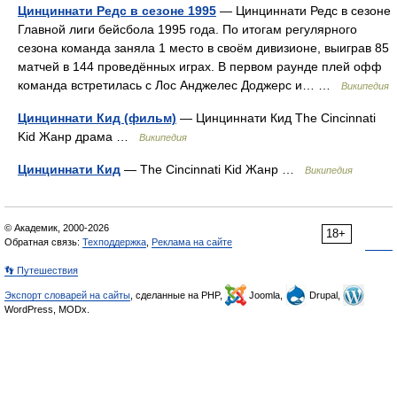
Цинциннати Редс в сезоне 1995
— Цинциннати Редс в сезоне
Главной лиги бейсбола 1995 года. По итогам регулярного
сезона команда заняла 1 место в своём дивизионе, выиграв 85
матчей в 144 проведённых играх. В первом раунде плей офф
команда встретилась с Лос Анджелес Доджерс и… …
Википедия
Цинциннати Кид (фильм)
— Цинциннати Кид The Cincinnati
Kid Жанр драма …
Википедия
Цинциннати Кид
— The Cincinnati Kid Жанр …
Википедия
© Академик, 2000-2026
18+
Обратная связь:
Техподдержка
,
Реклама на сайте
👣 Путешествия
Экспорт словарей на сайты
, сделанные на PHP,
Joomla,
Drupal,
WordPress, MODx.